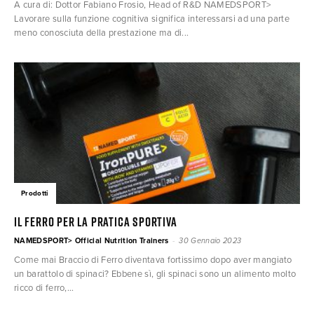
A cura di: Dottor Fabiano Frosio, Head of R&D NAMEDSPORT>
Lavorare sulla funzione cognitiva significa interessarsi ad una parte
meno conosciuta della prestazione ma di...
Prodotti
Il ferro per la pratica sportiva
-
NAMEDSPORT> Official Nutrition Trainers
30 Gennaio 2023
Come mai Braccio di Ferro diventava fortissimo dopo aver mangiato
un barattolo di spinaci? Ebbene sì, gli spinaci sono un alimento molto
ricco di ferro,...