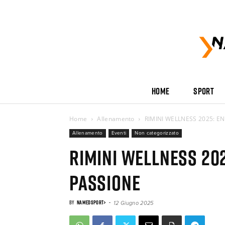
HOME
SPORT
Home
Allenamento
RIMINI WELLNESS 2025: E
Allenamento
Eventi
Non categorizzato
RIMINI WELLNESS 202
PASSIONE
By
NAMEDSPORT>
-
12 Giugno 2025