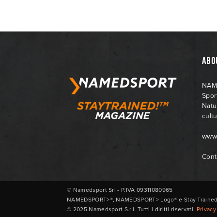
ABO
NAME
Spor
Natu
cultu
www
Cont
© Namedsport Srl - P.IVA 09311080965
NAMEDSPORT>®, NAMEDSPORT> Logo® e Stay Trained!™ s
© 2025 Namedsport S.r.l. Tutti i diritti riservati.
Privacy