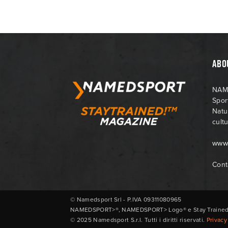
ABO
NAME
Spor
Natu
cultu
www
Cont
© Namedsport Srl - P.IVA 09311080965
NAMEDSPORT>®, NAMEDSPORT> Logo® e Stay Trained!™ s
© 2025 Namedsport S.r.l. Tutti i diritti riservati.
Privacy